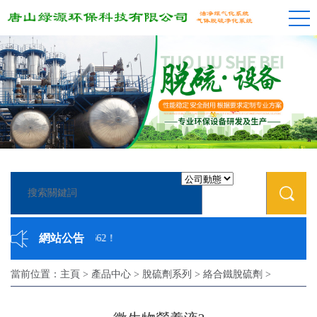
網站公告
！0315-8886662！
當前位置：
主頁
>
產品中心
>
脫硫劑系列
>
絡合鐵脫硫劑
>