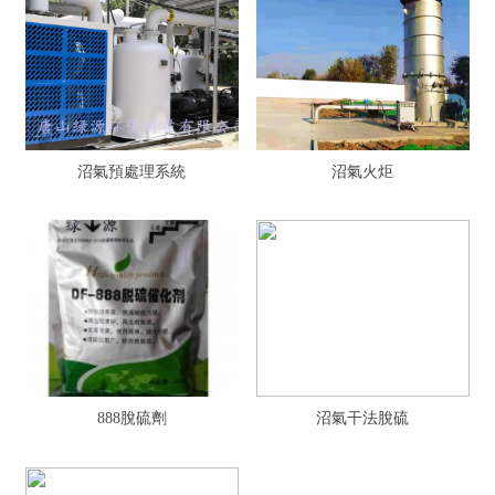
沼氣預處理系統
沼氣火炬
888脫硫劑
沼氣干法脫硫