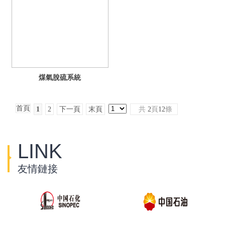
煤氣脫硫系統
首頁
1
2
下一頁
末頁
共
2
頁
12
條
LINK
友情鏈接