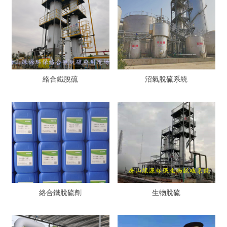
絡合鐵脫硫
沼氣脫硫系統
絡合鐵脫硫劑
生物脫硫