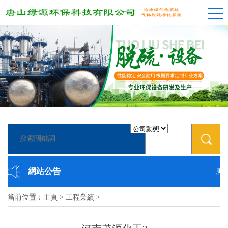
網站公告
唐山
當前位置：
主頁
>
工程業績
>