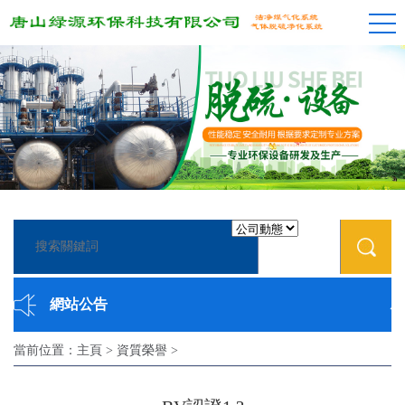
網站公告
唐山
當前位置：
主頁
>
資質榮譽
>